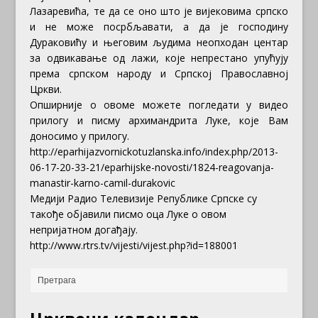
Лазаревића, те да се оно што је вијековима српско
и не може посрбљавати, а да је господину
Дураковићу и његовим људима неопходан центар
за одвикавање од лажи, које непрестано упућују
према српском народу и Српској Православној
Цркви.
Опширније о овоме можете погледати у видео
прилогу и писму архимандрита Луке, које Вам
доносимо у прилогу.
http://eparhijazvornickotuzlanska.info/index.php/2013-
06-17-20-33-21/eparhijske-novosti/1824-reagovanja-
manastir-karno-camil-durakovic
Медији Радио Телевизије Републике Српске су
такође објавили писмо оца Луке о овом
непријатном догађају.
http://www.rtrs.tv/vijesti/vijest.php?id=188001