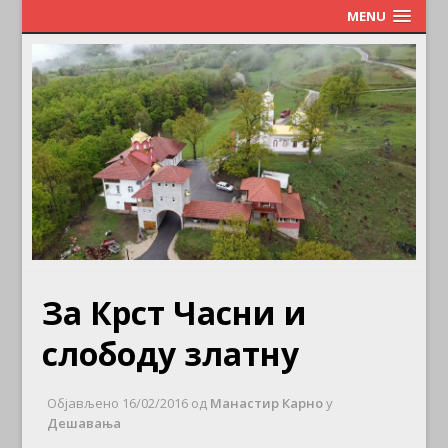
MENU
За Крст Часни и
слободу златну
Објављено
16/02/2016
од
Манастир Карно
у
Дешавања