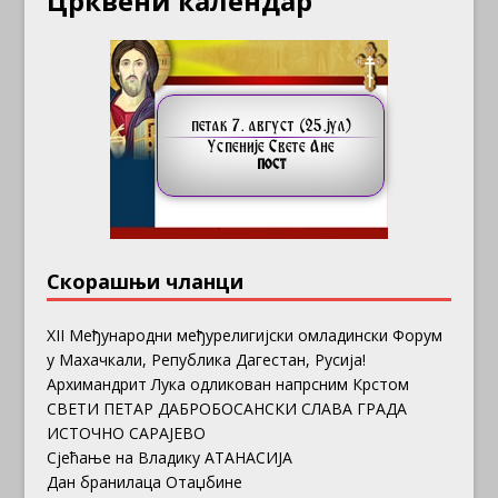
Црквени календар
Скорашњи чланци
ХII Међународни међурелигијски омладински Форум
у Махачкали, Република Дагестан, Русија!
Архимандрит Лука одликован напрсним Крстом
СВЕТИ ПЕТАР ДАБРОБОСАНСКИ СЛАВА ГРАДА
ИСТОЧНО САРАЈЕВО
Сјећање на Владику АТАНАСИЈА
Дан бранилаца Отаџбине