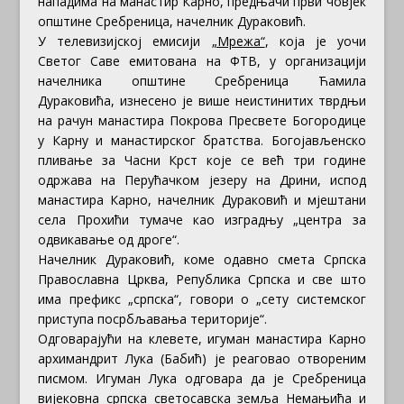
нападима на манастир Карно, предњачи први човјек
општине Сребреница, начелник Дураковић.
У телевизијској емисији
„Мрежа“
, која је уочи
Светог Саве емитована на ФТВ, у организацији
начелника општине Сребреница Ћамила
Дураковића, изнесено је више неистинитих тврдњи
на рачун манастира Покрова Пресвете Богородице
у Карну и манастирског братства. Богојављенско
пливање за Часни Крст које се већ три године
одржава на Перућачком језеру на Дрини, испод
манастира Карно, начелник Дураковић и мјештани
села Прохићи тумаче као изградњу „центра за
одвикавање од дроге“.
Начелник Дураковић, коме одавно смета Српска
Православна Црква, Република Српска и све што
има префикс „српска“, говори о „сету системског
приступа посрбљавања територије“.
Одговарајући на клевете, игуман манастира Карно
архимандрит Лука (Бабић) је реаговао отвореним
писмом. Игуман Лука одговара да је Сребреница
вијековна српска светосавска земља Немањића и