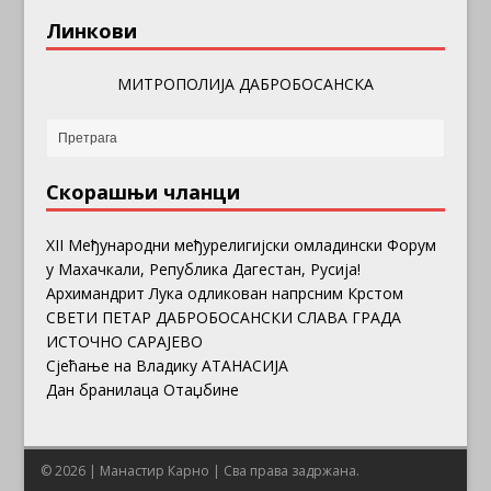
Линкови
МИТРОПОЛИЈА ДАБРОБОСАНСКА
Скорашњи чланци
ХII Међународни међурелигијски омладински Форум
у Махачкали, Република Дагестан, Русија!
Архимандрит Лука одликован напрсним Крстом
СВЕТИ ПЕТАР ДАБРОБОСАНСКИ СЛАВА ГРАДА
ИСТОЧНО САРАЈЕВО
Сјећање на Владику АТАНАСИЈА
Дан бранилаца Отаџбине
© 2026 | Манастир Карно | Сва права задржана.