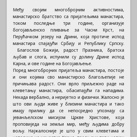
Међу својим многобројним активностима,
манастирско братство са пријатељима манастира,
током последње три године, организује
богојављенско пливање за Часни Крст, на
Перућачком језеру на Дрини, која протиче испод
манастира спајајући Србију и Републику Српску.
Благослов Божији, радост Празника, братска
љубав и слога, испунили су долину Дрине испод
Карна, и ове године на Богојављење.
Поред многобројних пријатеља манастира, постоје
и они којима сво манастирско благољепије не
причињава радост. Они врло приљежно раде на
клеветању манастира, обасипајући га нападима.
Некада вербално, а неријетко и физички. Жалосно је
што ови људи живе у близини манастира и тако
имају прилику да се непосредно упознају са
јеванљелском мисијом Цркве Христове, која
проповиједа на земљи мир, међу људима добру
вољу. Најжалосније је што у свим клеветама и