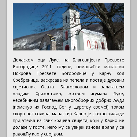
Доласком оца Луке, на Благовијести Пресвете
Богородице 2011. године, немањићки манастир
Покрова Пресвете Богородице у Карну код
Сребренице, васкрсава из пепела и постаје духовни
свјетионик Осата. Благословом и залагањем
владике Хризостома, жртвом игумана Луке,
несебичним залагањем многобројних добрих људи
(поменуо их Господ Бог у Царству своме!) током
скоро пет година, манастир Карно је стекао хиљаде
пријатеља из свих крајева свијета, који у Карно не
долазе у госте, него му се увијек изнова враћају са
радошћу као у свој дом.