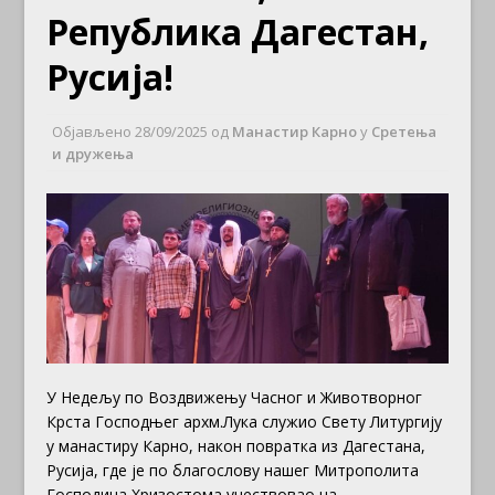
Република Дагестан,
Русија!
Објављено
28/09/2025
од
Манастир Карно
у
Сретења
и дружења
У Недељу по Воздвижењу Часног и Животворног
Крста Господњег архм.Лука служио Свету Литургију
у манастиру Карно, након повратка из Дагестана,
Русија, где је по
благослову нашег Митрополита
Господина Хризостома учествовао на