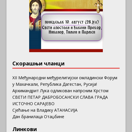
Скорашњи чланци
ХII Међународни међурелигијски омладински Форум
у Махачкали, Република Дагестан, Русија!
Архимандрит Лука одликован напрсним Крстом
СВЕТИ ПЕТАР ДАБРОБОСАНСКИ СЛАВА ГРАДА
ИСТОЧНО САРАЈЕВО
Сјећање на Владику АТАНАСИЈА
Дан бранилаца Отаџбине
Линкови