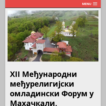
MENU
ХII Међународни
међурелигијски
омладински Форум у
Махачкали,