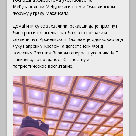
Међународном Међурелигијском и Омладинском
Форуму у граду Махачкали.
Домаћини су се захвалили, рекавши да је први пут
био српски свештеник, и обавезно позвали и
следећи пут. Архиепископ Варлаам је одликовао оца
Луку напрсним Крстом, а дагестански Фонд
почасним Златним Знаком генерал- пуковника М.Т.
Танкаева, за преданост Отечеству и
патриотическое воспитание.