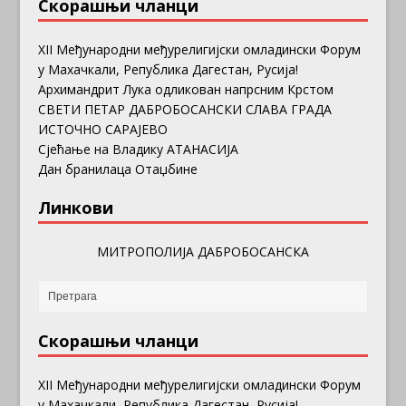
Скорашњи чланци
ХII Међународни међурелигијски омладински Форум
у Махачкали, Република Дагестан, Русија!
Архимандрит Лука одликован напрсним Крстом
СВЕТИ ПЕТАР ДАБРОБОСАНСКИ СЛАВА ГРАДА
ИСТОЧНО САРАЈЕВО
Сјећање на Владику АТАНАСИЈА
Дан бранилаца Отаџбине
Линкови
МИТРОПОЛИЈА ДАБРОБОСАНСКА
Скорашњи чланци
ХII Међународни међурелигијски омладински Форум
у Махачкали, Република Дагестан, Русија!