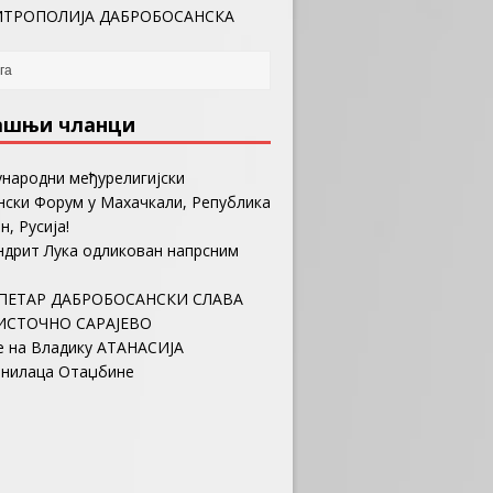
ТРОПОЛИЈА ДАБРОБОСАНСКА
ашњи чланци
ународни међурелигијски
ски Форум у Махачкали, Република
н, Русија!
ндрит Лука одликован напрсним
ПЕТАР ДАБРОБОСАНСКИ СЛАВА
ИСТОЧНО САРАЈЕВО
е на Владику АТАНАСИЈА
анилаца Отаџбине