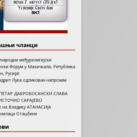
ашњи чланци
ународни међурелигијски
ски Форум у Махачкали, Република
н, Русија!
ндрит Лука одликован напрсним
ПЕТАР ДАБРОБОСАНСКИ СЛАВА
ИСТОЧНО САРАЈЕВО
е на Владику АТАНАСИЈА
анилаца Отаџбине
ови