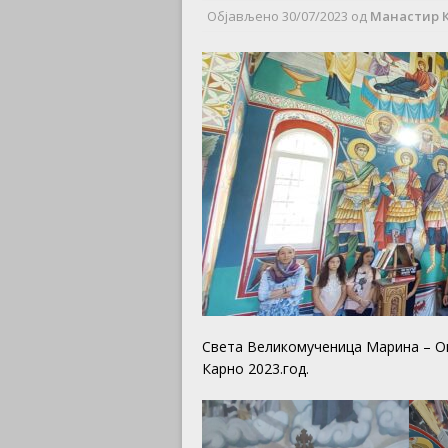
Објављено
30/07/2023
од
Манастир 
Света Великомученица Марина – О
Карно 2023.год.