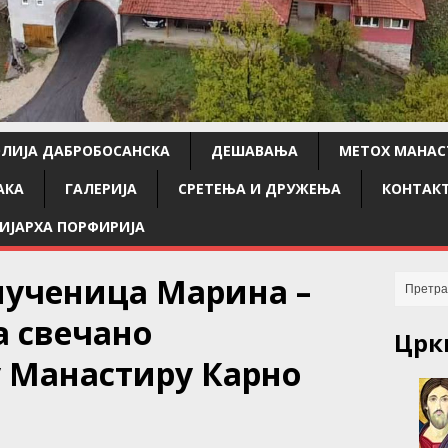
ЛИЈА ДАБРОБОСАНСКА
ДЕШАВАЊА
МЕТОХ МАНАС
АКА
ГАЛЕРИЈА
СРЕТЕЊА И ДРУЖЕЊА
КОНТАК
ИЈАРХА ПОРФИРИЈА
мученица Марина –
а свечано
Црк
 Манастиру Карно