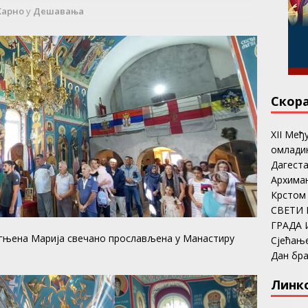
Карно
у
Дешавања
Скор
ХII Међ
омладин
Дагеста
Архима
Крстом
СВЕТИ 
ГРАДА 
гњена Марија свечано прослављена у Манастиру
Сјећањ
Дан бр
Линк