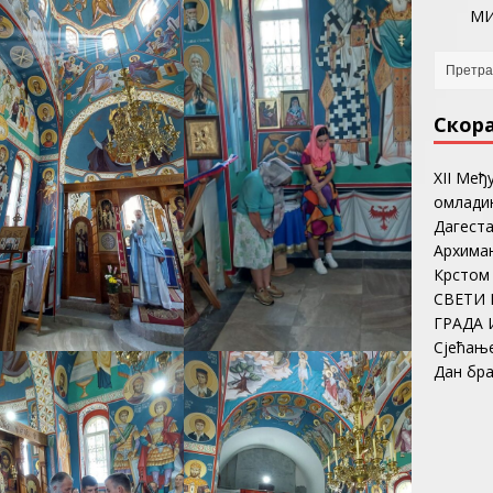
МИ
Скор
ХII Међ
омладин
Дагеста
Архима
Крстом
СВЕТИ 
ГРАДА 
Сјећањ
Дан бр