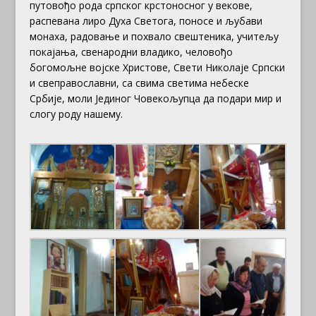
путовођо рода српског крстоносног у векове,
распевана лиро Духа Светога, поносе и љубави
монаха, радовање и похвало свештеника, учитељу
покајања, свенародни владико, человођо
богомољне војске Христове, Свети Николаје Српски
и свеправославни, са свима светима небеске
Србије, моли Јединог Човекољупца да подари мир и
слогу роду нашему.