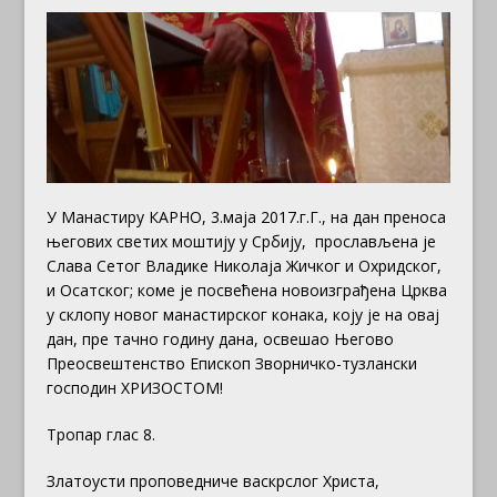
У Манастиру КАРНО, 3.маја 2017.г.Г., на дан преноса
његових светих моштију у Србију, прослављена је
Слава Сетог Владике Николаја Жичког и Охридског,
и Осатског; коме је посвећена новоизграђена Црква
у склопу новог манастирског конака, коју је на овај
дан, пре тачно годину дана, освешао Његово
Преосвештенство Епископ Зворничко-тузлански
господин ХРИЗОСТОМ!
Тропар глас 8.
Златоусти проповедниче васкрслог Христа,