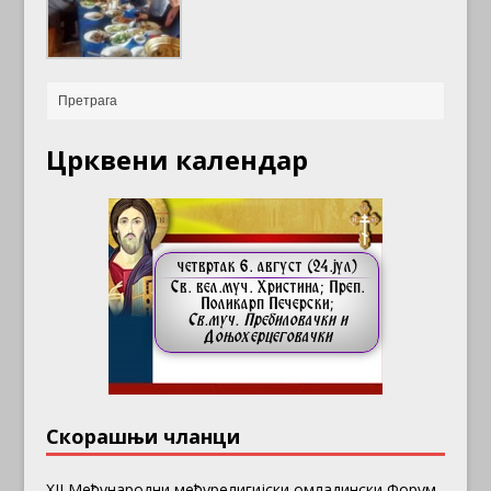
Црквени календар
Скорашњи чланци
ХII Међународни међурелигијски омладински Форум