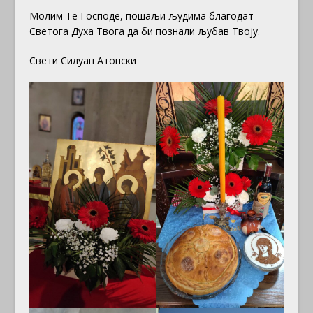
Молим Те Господе, пошаљи људима благодат
Светога Духа Твога да би познали љубав Твоју.
Свети Силуан Атонски