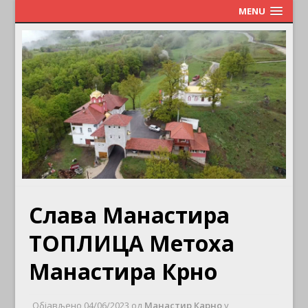
MENU
Слава Манастира
ТОПЛИЦА Метоха
Манастира Крно
Објављено
04/06/2023
од
Манастир Карно
у