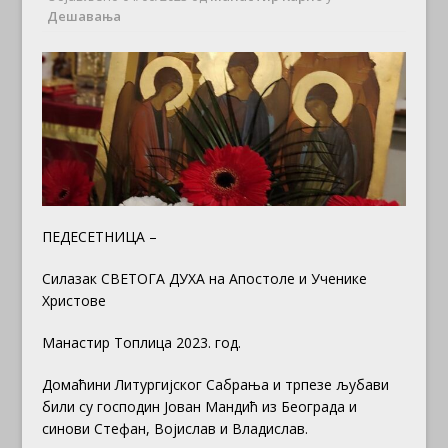
Дешавања
ПЕДЕСЕТНИЦА –
Силазак СВЕТОГА ДУХА на Апостоле и Ученике
Христове
Манастир Топлица 2023. год.
Домаћини Литургијског Сабрања и трпезе љубави
били су господин Јован Мандић из Београда и
синови Стефан, Војислав и Владислав.