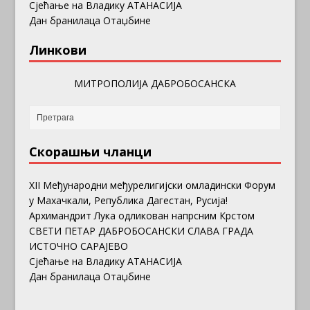
Сјећање на Владику АТАНАСИЈА
Дан бранилаца Отаџбине
Линкови
МИТРОПОЛИЈА ДАБРОБОСАНСКА
Скорашњи чланци
ХII Међународни међурелигијски омладински Форум
у Махачкали, Република Дагестан, Русија!
Архимандрит Лука одликован напрсним Крстом
СВЕТИ ПЕТАР ДАБРОБОСАНСКИ СЛАВА ГРАДА
ИСТОЧНО САРАЈЕВО
Сјећање на Владику АТАНАСИЈА
Дан бранилаца Отаџбине