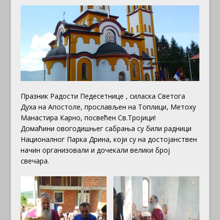
Празник Радости Педесетнице , силаска Светога
Духа на Апостоле, прослављен на Топлици, Метоху
Манастира Карно, посвећен Св.Тројици!
Домаћини овогодишњег сабрања су били радници
Националног Парка Дрина, који су на достојанствен
начин организовали и дочекали велики број
свечара.