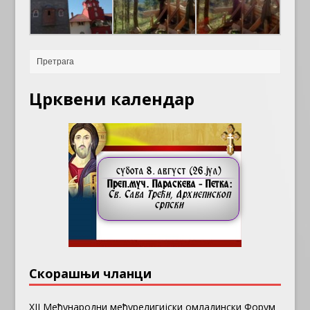
Црквени календар
Скорашњи чланци
ХII Међународни међурелигијски омладински Форум