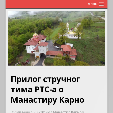
MENU
Прилог стручног
тима РТС-а о
Манастиру Карно
Објављено
10/06/2019
од
Манастир Карно
у