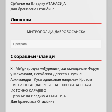
Сјећање на Владику АТАНАСИЈА
Дан бранилаца Отаџбине
Линкови
МИТРОПОЛИЈА ДАБРОБОСАНСКА
Скорашњи чланци
ХII Међународни међурелигијски омладински Форум
у Махачкали, Република Дагестан, Русија!
Архимандрит Лука одликован напрсним Крстом
СВЕТИ ПЕТАР ДАБРОБОСАНСКИ СЛАВА ГРАДА
ИСТОЧНО САРАЈЕВО
Сјећање на Владику АТАНАСИЈА
Дан бранилаца Отаџбине