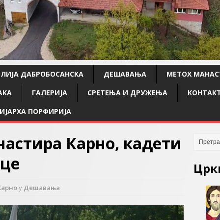
ЛИЈА ДАБРОБОСАНСКА
ДЕШАВАЊА
МЕТОХ МАНАС
АКА
ГАЛЕРИЈА
СРЕТЕЊА И ДРУЖЕЊА
КОНТАК
ИЈАРХА ПОРФИРИЈА
астира Карно, кадети
ице
Црк
Карно
у
Дешавања