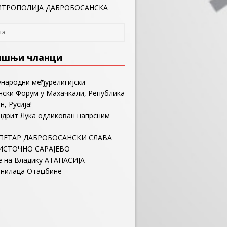
ТРОПОЛИЈА ДАБРОБОСАНСКА
ашњи чланци
ународни међурелигијски
ски Форум у Махачкали, Република
н, Русија!
ндрит Лука одликован напрсним
ПЕТАР ДАБРОБОСАНСКИ СЛАВА
ИСТОЧНО САРАЈЕВО
е на Владику АТАНАСИЈА
анилаца Отаџбине