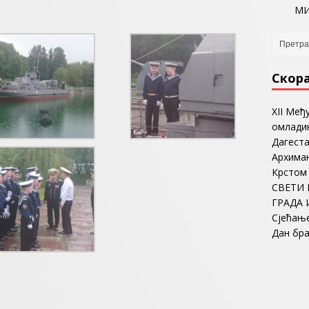
МИ
Скор
ХII Међ
омладин
Дагеста
Архима
Крстом
СВЕТИ 
ГРАДА 
Сјећањ
Дан бр