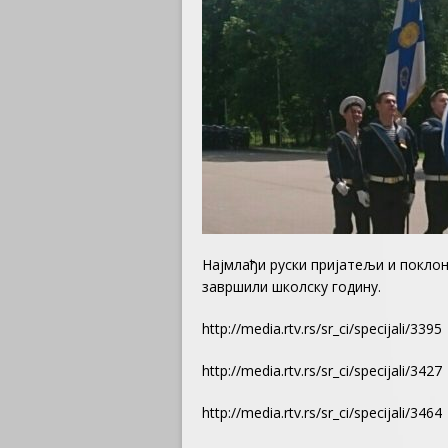
Најмлађи руски пријатељи и поклон
завршили школску годину.
http://media.rtv.rs/sr_ci/specijali/3395
http://media.rtv.rs/sr_ci/specijali/3427
http://media.rtv.rs/sr_ci/specijali/3464