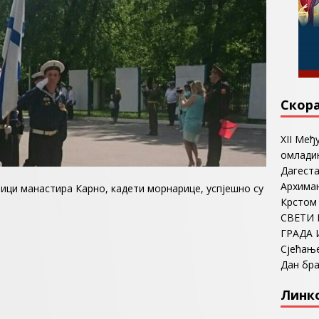
Скор
ХII Међ
омладин
Дагеста
Архима
ици манастира Карно, кадети морнарице, успјешно су
Крстом
СВЕТИ 
ГРАДА 
Сјећањ
Дан бр
Линк