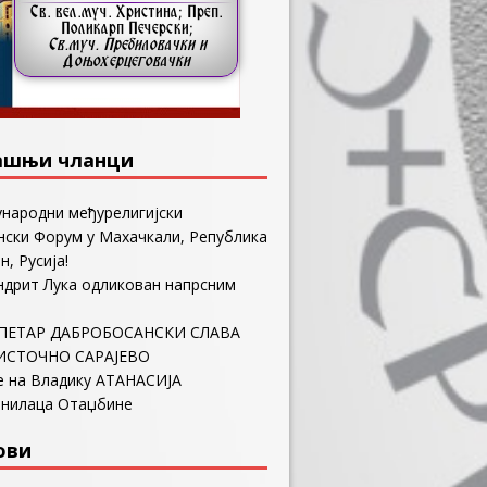
ашњи чланци
ународни међурелигијски
ски Форум у Махачкали, Република
н, Русија!
ндрит Лука одликован напрсним
ПЕТАР ДАБРОБОСАНСКИ СЛАВА
ИСТОЧНО САРАЈЕВО
е на Владику АТАНАСИЈА
анилаца Отаџбине
ови