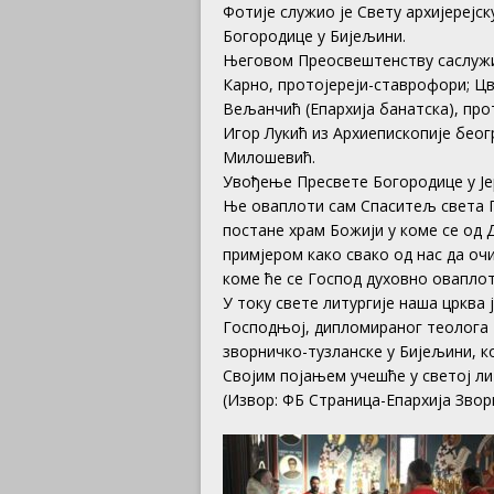
Фотије служио је Свету архијерејс
Богородице у Бијељини.
Његовом Преосвештенству саслужив
Карно, протојереји-ставрофори; Ц
Вељанчић (Епархија банатска), про
Игор Лукић из Архиепископије бео
Милошевић.
Увођење Пресвете Богородице у Јер
Ње оваплоти сам Спаситељ света Г
постане храм Божији у коме се од 
примјером како свако од нас да очис
коме ће се Господ духовно оваплоти
У току свете литургије наша црква 
Господњој, дипломираног теолога 
зворничко-тузланске у Бијељини, ко
Својим појањем учешће у светој лит
(Извор: ФБ Страница-Епархија Звор