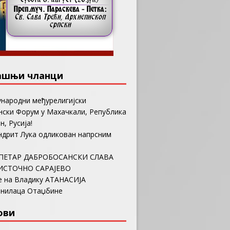
ашњи чланци
ународни међурелигијски
ски Форум у Махачкали, Република
н, Русија!
ндрит Лука одликован напрсним
ПЕТАР ДАБРОБОСАНСКИ СЛАВА
ИСТОЧНО САРАЈЕВО
е на Владику АТАНАСИЈА
анилаца Отаџбине
ови