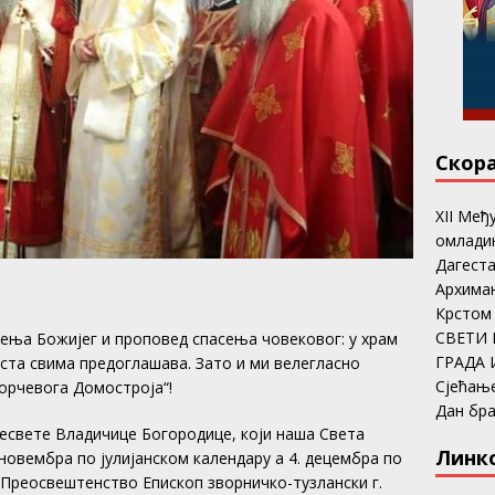
Скор
ХII Међ
омладин
Дагеста
Архима
Крстом
СВЕТИ 
ња Божијег и проповед спасења човековог: у храм
ГРАДА 
риста свима предоглашава. Зато и ми велегласно
Сјећањ
орчевога Домостроја“!
Дан бр
свете Владичице Богородице, који наша Света
Линк
овембра по јулијанском календару а 4. децембра по
 Преосвештенство Епископ зворничко-тузлански г.