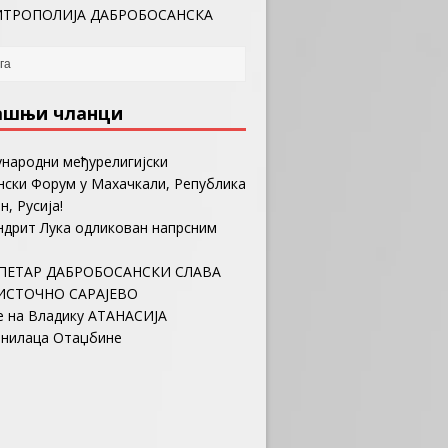
ТРОПОЛИЈА ДАБРОБОСАНСКА
ашњи чланци
ународни међурелигијски
ски Форум у Махачкали, Република
н, Русија!
ндрит Лука одликован напрсним
ПЕТАР ДАБРОБОСАНСКИ СЛАВА
ИСТОЧНО САРАЈЕВО
е на Владику АТАНАСИЈА
анилаца Отаџбине