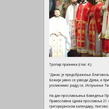
Тропар празника (глас 4.):
“Данас је предображење благовоље
Божији јавно се узводи Дјева, и Х
ускликнимо: радуј се, Испуњење Тв
На дан прослављања Ваведења Пре
Православна Црква прославља 21. н
грегоријанском календару, Његово