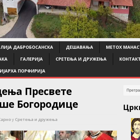
ЛИЈА ДАБРОБОСАНСКА
ДЕШАВАЊА
МЕТОХ МАНАС
АКА
ГАЛЕРИЈА
СРЕТЕЊА И ДРУЖЕЊА
КОНТАК
ИЈАРХА ПОРФИРИЈА
дења Пресвете
ше Богородице
Црк
Карно
у
Сретења и дружења