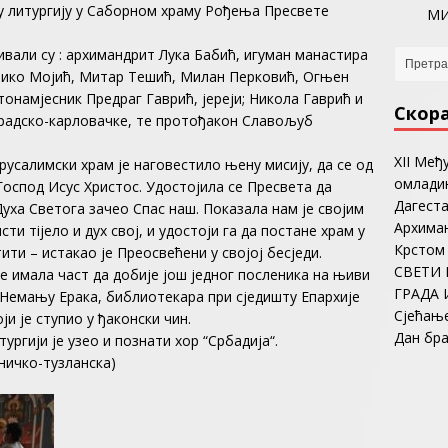
ку литургију у Саборном храму Рођења Пресвете
МИ
али су : архимандрит Лука Бабић, игуман манастира
вико Мојић, Митар Тешић, Милан Перковић, Огњен
тонамјесник Предраг Гаврић, јереји; Никола Гаврић и
Скор
градско-карловачке, те протођакон Славољуб
ХII Међ
усалимски храм је наговестило њену мисију, да се од
омладин
оспод Исус Христос. Удостојила се Пресвета да
Дагеста
Духа Светога зачео Спас наш. Показала нам је својим
Архима
ти тijeло и дух свој, и удостоји га да постане храм у
Крстом
ти – истакао је Преосвећени у својој бесједи.
СВЕТИ 
је имала част да добије још једног посленика на њиви
ГРАДА 
Немању Ерака, библиотекара при сједишту Епархије
Сјећањ
ји је ступио у ђаконски чин.
Дан бр
ургији је узео и познати хор “Србадија“.
ничко-тузланска)