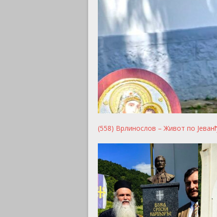
(558) Врлинослов – Живот по Јеван