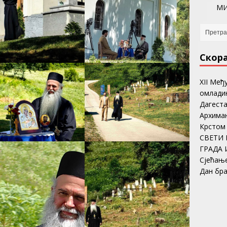
МИ
Скор
ХII Међ
омладин
Дагеста
Архима
Крстом
СВЕТИ 
ГРАДА 
Сјећањ
Дан бр