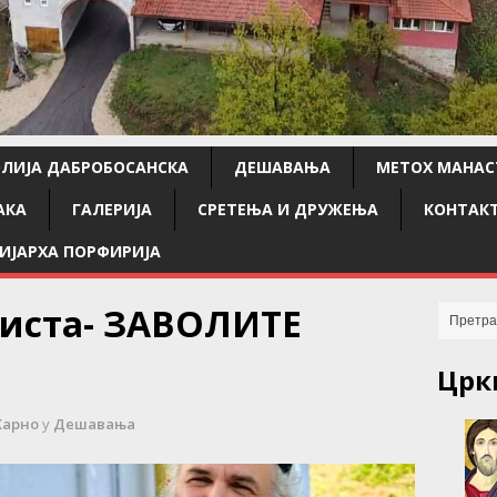
ЛИЈА ДАБРОБОСАНСКА
ДЕШАВАЊА
МЕТОХ МАНАС
АКА
ГАЛЕРИЈА
СРЕТЕЊА И ДРУЖЕЊА
КОНТАК
ИЈАРХА ПОРФИРИЈА
к иста- ЗАВОЛИТЕ
Црк
Карно
у
Дешавања