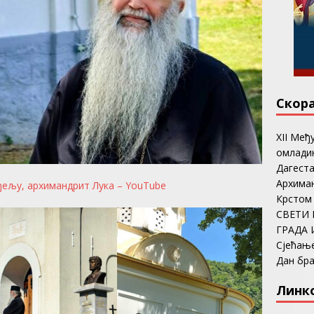
Скор
ХII Међ
омладин
Дагеста
Архима
ђељу, архимандрит Лука – YouTube
Крстом
СВЕТИ 
ГРАДА 
Сјећањ
Дан бр
Линк