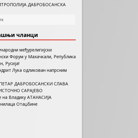
ТРОПОЛИЈА ДАБРОБОСАНСКА
ашњи чланци
ународни међурелигијски
ски Форум у Махачкали, Република
н, Русија!
ндрит Лука одликован напрсним
ПЕТАР ДАБРОБОСАНСКИ СЛАВА
ИСТОЧНО САРАЈЕВО
е на Владику АТАНАСИЈА
анилаца Отаџбине