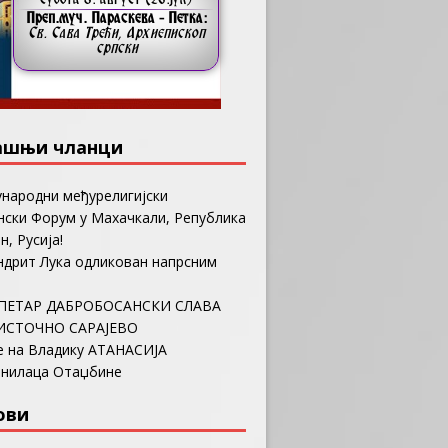
ашњи чланци
ународни међурелигијски
ски Форум у Махачкали, Република
н, Русија!
ндрит Лука одликован напрсним
ПЕТАР ДАБРОБОСАНСКИ СЛАВА
ИСТОЧНО САРАЈЕВО
е на Владику АТАНАСИЈА
анилаца Отаџбине
ови