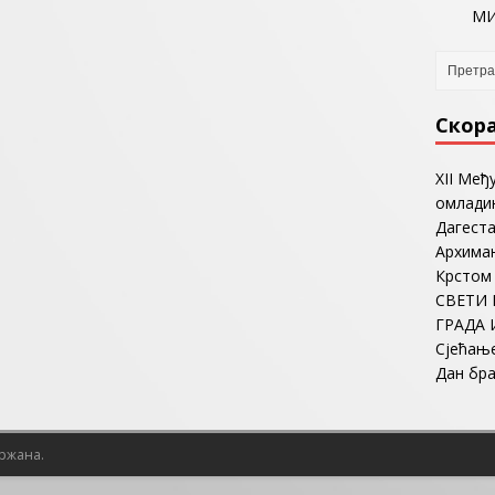
МИ
Скор
ХII Међ
омладин
Дагеста
Архима
Крстом
СВЕТИ 
ГРАДА 
Сјећањ
Дан бр
држана.