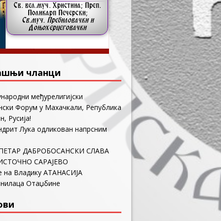
ашњи чланци
ународни међурелигијски
ски Форум у Махачкали, Република
н, Русија!
ндрит Лука одликован напрсним
ПЕТАР ДАБРОБОСАНСКИ СЛАВА
ИСТОЧНО САРАЈЕВО
е на Владику АТАНАСИЈА
анилаца Отаџбине
ови