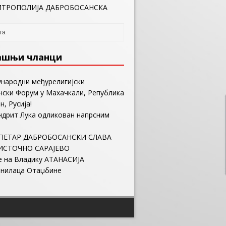
ТРОПОЛИЈА ДАБРОБОСАНСКА
ашњи чланци
ународни међурелигијски
ски Форум у Махачкали, Република
н, Русија!
ндрит Лука одликован напрсним
ПЕТАР ДАБРОБОСАНСКИ СЛАВА
ИСТОЧНО САРАЈЕВО
е на Владику АТАНАСИЈА
анилаца Отаџбине