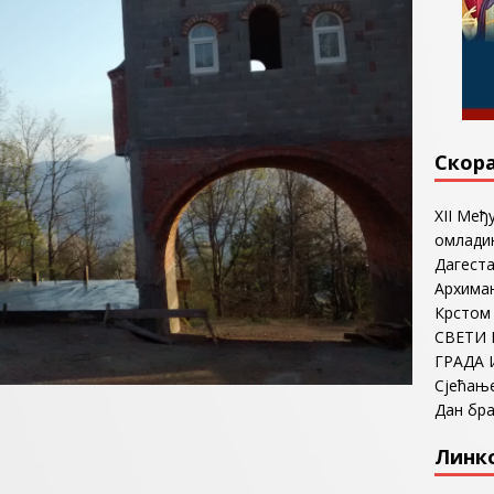
Скор
ХII Међ
омладин
Дагеста
Архима
Крстом
СВЕТИ 
ГРАДА 
Сјећањ
Дан бр
Линк