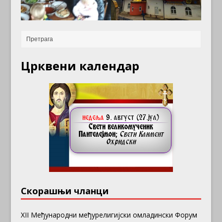
Црквени календар
Скорашњи чланци
ХII Међународни међурелигијски омладински Форум