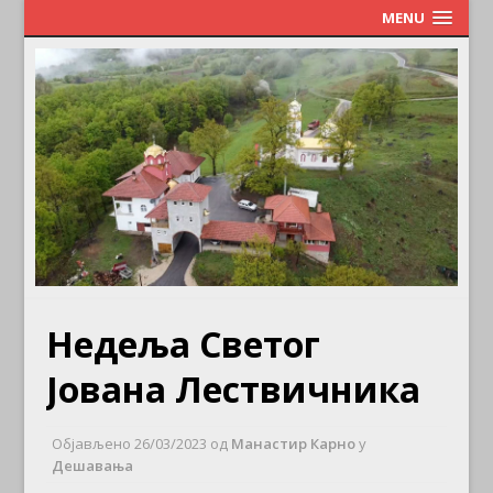
MENU
Недеља Светог
Јована Лествичника
Објављено
26/03/2023
од
Манастир Карно
у
Дешавања