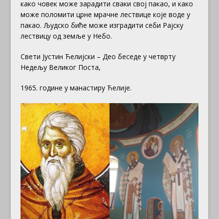
како човек може зарадити
сваки свој пакао, и како
може поломити црне мрачне лествице које воде у
пакао. Људско биће може изградити себи Рајску
лествицу од земље у Небо.
Свети Јустин Ћелијски – Део беседе у четврту
Недељу Великог Поста,
1965. године у манастиру Ћелије.