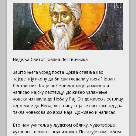
Недеља Светог Јована Лествичника
Зашто њега усред поста Црква ставља као
најсветију икону да би сви гледали у њега? Јован
Лествичник. Ко је он? Човек који је доживео и
написао Рајску лествицу. Доживео узлажење
човека из пакла до Неба у Рај. Он доживео лествицу
од земље до Неба, лествицу која се протеже од дна
пакла човекова до врха Раја. Доживео и написао.
Ето нам учитеља у људском облику, чудотворца
духовног, великог подвижника. Показује нам собом