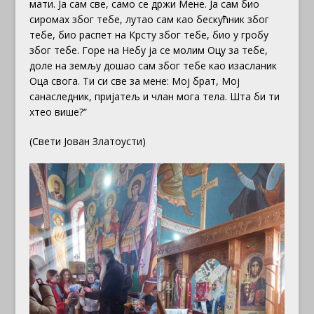
мати. Ја сам све, само се држи Мене. Ја сам био
сиромах због тебе,
лутао сам као бескућник због
тебе, био распет на Крсту због тебе, био у гробу
због тебе. Горе на Небу ја се молим Оцу за тебе,
доле на земљу дошао сам због тебе као изасланик
Оца свога. Ти си све за мене: Мој брат, Мој
санаследник, пријатељ и члан мога тела. Шта би ти
хтео више?“
(Свети Јован Златоусти)