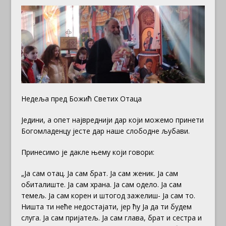
Недеља пред Божић Светих Отаца
Једини, а опет највреднији дар који можемо принети
Богомладенцу јесте дар наше слободне љубави.
Принесимо је дакле њему који говори:
„Ја сам отац. Ја сам брат. Ја сам женик. Ја сам
обиталиште. Ја сам храна. Ја сам одело. Ја сам
темељ. Ја сам корен и штогод зажелиш- Ја сам то.
Ништа ти неће недостајати, јер ћу Ја да ти будем
слуга. Ја сам пријатељ. Ја сам глава, брат и сестра и