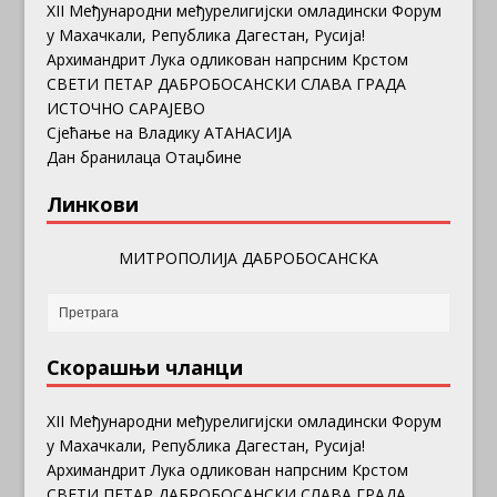
ХII Међународни међурелигијски омладински Форум
у Махачкали, Република Дагестан, Русија!
Архимандрит Лука одликован напрсним Крстом
СВЕТИ ПЕТАР ДАБРОБОСАНСКИ СЛАВА ГРАДА
ИСТОЧНО САРАЈЕВО
Сјећање на Владику АТАНАСИЈА
Дан бранилаца Отаџбине
Линкови
МИТРОПОЛИЈА ДАБРОБОСАНСКА
Скорашњи чланци
ХII Међународни међурелигијски омладински Форум
у Махачкали, Република Дагестан, Русија!
Архимандрит Лука одликован напрсним Крстом
СВЕТИ ПЕТАР ДАБРОБОСАНСКИ СЛАВА ГРАДА