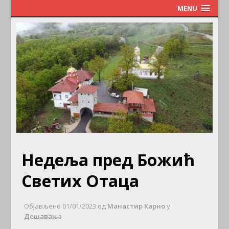
MENU
Недеља пред Божић
Светих Отаца
Објављено
01/01/2023
од
Манастир Карно
у
Дешавања