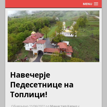
MENU
Навечерје
Педесетнице на
Топлици!
Објављено
11/06/2022
од
Манастир Карно
у