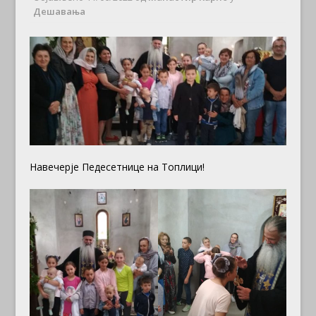
Дешавања
Навечерје Педесетнице на Топлици!