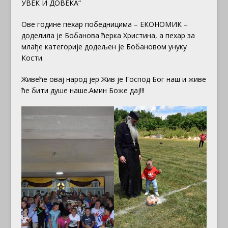
УВЕК И ДОВЕКА“
Ове године пехар победницима – ЕКОНОМИК –
доделила је Бобанова ћерка Христина, а пехар за
млађе категорије додељен је Бобановом унуку
Кости.
Живеће овај народ јер Жив је Господ Бог наш и живе
ће бити душе наше.Амин Боже дај!!!