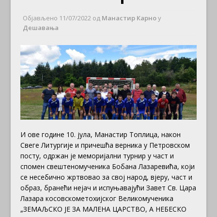
Објављено
11/07/2022
од
Манастир Карно
у
Дешавања
И ове године 10. јула, Манастир Топлица, након
Свеге Литургије и причешћа верника у Петровском
посту, одржан је меморијални турнир у част и
спомен свештеномученика Бобана Лазаревића, који
се несебично жртвовао за свој народ, вјеру, част и
образ, бранећи нејач и испуњавајући Завет Св. Цара
Лазара косовскометохијског Великомученика
„ЗЕМАЉСКО ЈЕ ЗА МАЛЕНА ЦАРСТВО, А НЕБЕСКО