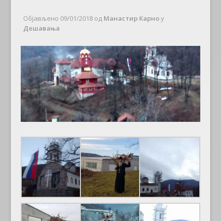
Објављено
09/01/2018
од
Манастир Карно
у
Дешавања