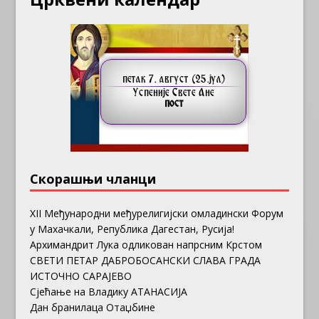
Скорашњи чланци
ХII Међународни међурелигијски омладински Форум
у Махачкали, Република Дагестан, Русија!
Архимандрит Лука одликован напрсним Крстом
СВЕТИ ПЕТАР ДАБРОБОСАНСКИ СЛАВА ГРАДА
ИСТОЧНО САРАЈЕВО
Сјећање на Владику АТАНАСИЈА
Дан бранилаца Отаџбине